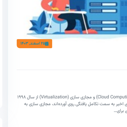
25 اسفند, 1403
شرکت VMware شرکتی است که در حوزه رایانش ابری (Cloud Computing) و مجازی سازی (Virtualization) از سال 1998
که IT سازمان‌ها طی سالهای اخیر به سمت تکامل یافتگی روی آورده‌اند، مجازی سازی به
 برای…