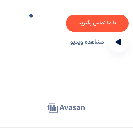
ﺑ
ﺎ
ﻣ
ﺎ
ﺗ
ﻤ
ﺎ
ﺱ
ﺑ
ﮕ
ﯿ
ﺮ
ﯾ
ﺪ
مشاهده ویدیو