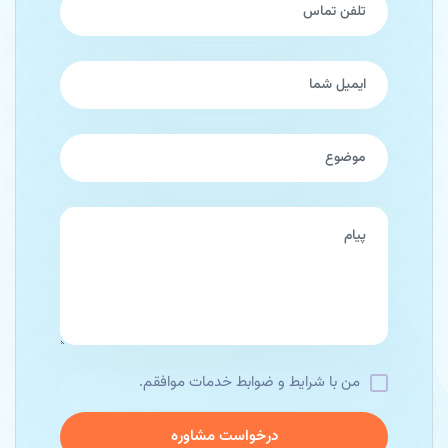
من با شرایط و ضوابط خدمات موافقم.
ﺩﺭﺧﻮﺍﺳﺖ ﻣﺸﺎﻭﺭﻩ