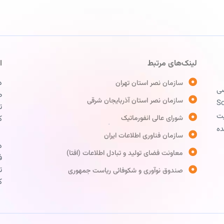
لینک‌های مرتبط
ا
د
سازمان نصر استان تهران
ی
طبق
سازمان نصر استان آذربایجان شرقی
 محور یا Solution
تل
یت
شورای عالی انفورماتیک
کد
ده
سازمان فناوری اطلاعات ایران
د
معاونت فضای تولید و تبادل اطلاعات (افتا)
ف
تل
صندوق نوآوری و شکوفائی ریاست جمهوری
کد