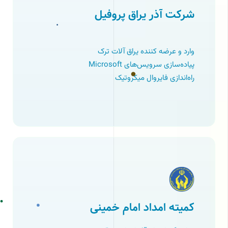
شرکت آذر یراق پروفیل
وارد و عرضه کننده یراق آلات ترک
پیاده‌سازی سرویس‌های Microsoft
راه‌اﻧﺪازی ﻓﺎﯾﺮوال ﻣﯿﮑﺮوﺗﯿﮏ
کمیته امداد امام خمینی