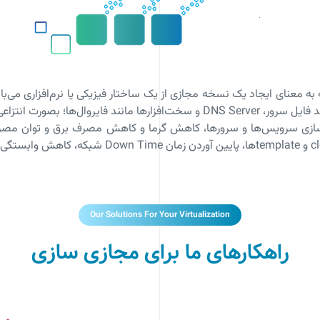
سایر سیستم عامل‌ها مانند ویندوز و لینوکس، سرویس‌ها مانند فایل سرور، DNS Server 
ازی سرویس‌ها و سرورها، کاهش گرما و کاهش مصرف برق و توان مصرفی، 
با استفاده از خاصیت clone و templateها، پ
Our Solutions For Your Virtualization
راهکارهای ما برای مجازی سازی