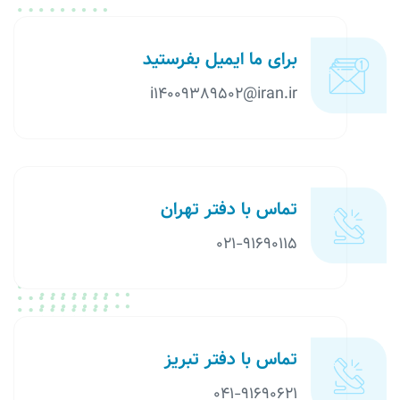
برای ما ایمیل بفرستید
i14009389502@iran.ir
تماس با دفتر تهران
021-91690115
تماس با دفتر تبریز
041-91690621